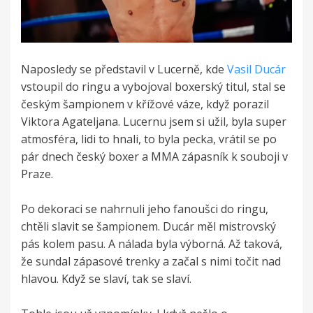
Naposledy se představil v Lucerně, kde
Vasil Ducár
vstoupil do ringu a vybojoval boxerský titul, stal se
českým šampionem v křížové váze, když porazil
Viktora Agateljana. Lucernu jsem si užil, byla super
atmosféra, lidi to hnali, to byla pecka, vrátil se po
pár dnech český boxer a MMA zápasník k souboji v
Praze.
Po dekoraci se nahrnuli jeho fanoušci do ringu,
chtěli slavit se šampionem. Ducár měl mistrovský
pás kolem pasu. A nálada byla výborná. Až taková,
že sundal zápasové trenky a začal s nimi točit nad
hlavou. Když se slaví, tak se slaví.