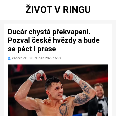
ŽIVOT V RINGU
Ducár chystá překvapení.
Pozval české hvězdy a bude
se péct i prase
kaocko.cz
Zveřejněno
30. duben 2025 16:53
dne