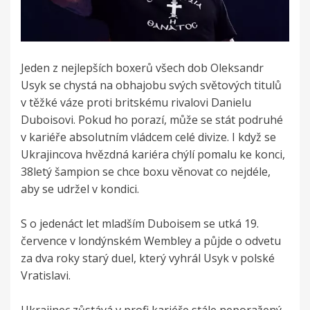
Jeden z nejlepších boxerů všech dob Oleksandr
Usyk se chystá na obhajobu svých světových titulů
v těžké váze proti britskému rivalovi Danielu
Duboisovi. Pokud ho porazí, může se stát podruhé
v kariéře absolutním vládcem celé divize. I když se
Ukrajincova hvězdná kariéra chýlí pomalu ke konci,
38letý šampion se chce boxu věnovat co nejdéle,
aby se udržel v kondici.
S o jedenáct let mladším Duboisem se utká 19.
července v londýnském Wembley a půjde o odvetu
za dva roky starý duel, který vyhrál Usyk v polské
Vratislavi.