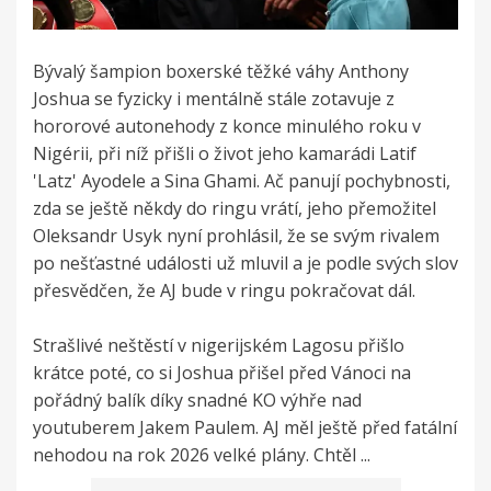
Bývalý šampion boxerské těžké váhy Anthony
Joshua se fyzicky i mentálně stále zotavuje z
hororové autonehody z konce minulého roku v
Nigérii, při níž přišli o život jeho kamarádi Latif
'Latz' Ayodele a Sina Ghami. Ač panují pochybnosti,
zda se ještě někdy do ringu vrátí, jeho přemožitel
Oleksandr Usyk nyní prohlásil, že se svým rivalem
po nešťastné události už mluvil a je podle svých slov
přesvědčen, že AJ bude v ringu pokračovat dál.
Strašlivé neštěstí v nigerijském Lagosu přišlo
krátce poté, co si Joshua přišel před Vánoci na
pořádný balík díky snadné KO výhře nad
youtuberem Jakem Paulem. AJ měl ještě před fatální
nehodou na rok 2026 velké plány. Chtěl ...