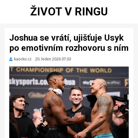
ŽIVOT V RINGU
Joshua se vrátí, ujišťuje Usyk
po emotivním rozhovoru s ním
kaocko.cz
Zveřejněno
20. leden 2026 07:03
dne