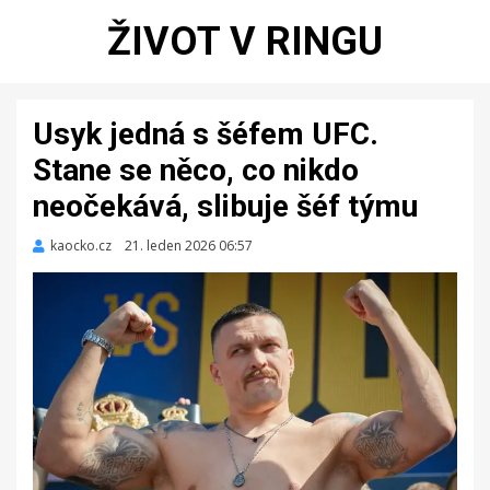
ŽIVOT V RINGU
Usyk jedná s šéfem UFC.
Stane se něco, co nikdo
neočekává, slibuje šéf týmu
kaocko.cz
Zveřejněno
21. leden 2026 06:57
dne