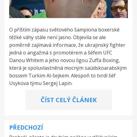
O příštím zápasu světového šampiona boxerské
těžké váhy stále není jasno. Objevila se ale
poměrně zajímavá informace, že ukrajinský fighter
jedná o angažmá s promotérem a šéfem UFC
Danou Whitem a jeho novou ligou Zuffa Boxing,
která je spoluvlastněná mocným saúdskoarabským
bossem Turkim Al-šejkem. Alespoň to tvrdí šéf
Usykova týmu Sergej Lapin.
ČÍST CELÝ ČLÁNEK
PŘEDCHOZÍ
Navigace