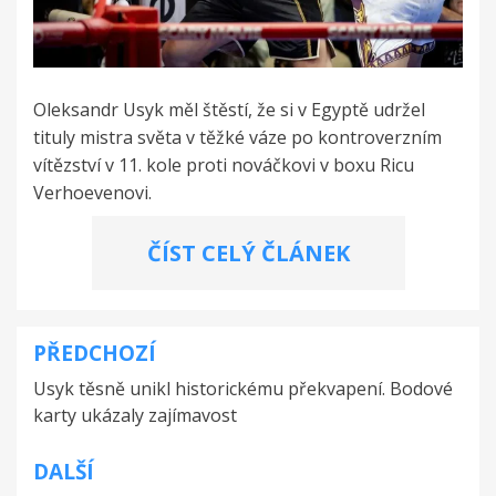
Oleksandr Usyk měl štěstí, že si v Egyptě udržel
tituly mistra světa v těžké váze po kontroverzním
vítězství v 11. kole proti nováčkovi v boxu Ricu
Verhoevenovi.
ČÍST CELÝ ČLÁNEK
PŘEDCHOZÍ
Navigace
Usyk těsně unikl historickému překvapení. Bodové
pro
karty ukázaly zajímavost
příspěvek
DALŠÍ