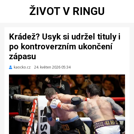
ŽIVOT V RINGU
Krádež? Usyk si udržel tituly i
po kontroverzním ukončení
zápasu
kaocko.cz
Zveřejněno
24. květen 2026 05:34
dne