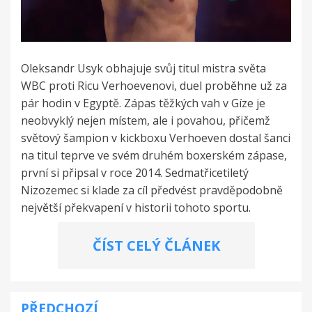
Oleksandr Usyk obhajuje svůj titul mistra světa
WBC proti Ricu Verhoevenovi, duel proběhne už za
pár hodin v Egyptě. Zápas těžkých vah v Gíze je
neobvyklý nejen místem, ale i povahou, přičemž
světový šampion v kickboxu Verhoeven dostal šanci
na titul teprve ve svém druhém boxerském zápase,
první si připsal v roce 2014. Sedmatřicetiletý
Nizozemec si klade za cíl předvést pravděpodobně
největší překvapení v historii tohoto sportu.
ČÍST CELÝ ČLÁNEK
PŘEDCHOZÍ