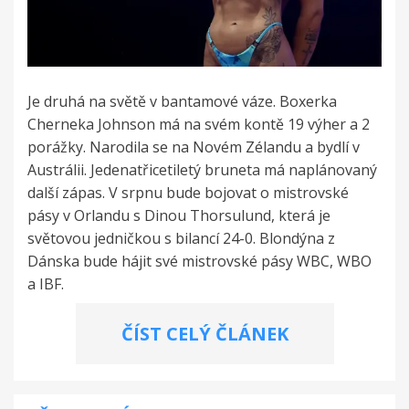
Je druhá na světě v bantamové váze. Boxerka
Cherneka Johnson má na svém kontě 19 výher a 2
porážky. Narodila se na Novém Zélandu a bydlí v
Austrálii. Jedenatřicetiletý bruneta má naplánovaný
další zápas. V srpnu bude bojovat o mistrovské
pásy v Orlandu s Dinou Thorsulund, která je
světovou jedničkou s bilancí 24-0. Blondýna z
Dánska bude hájit své mistrovské pásy WBC, WBO
a IBF.
ČÍST CELÝ ČLÁNEK