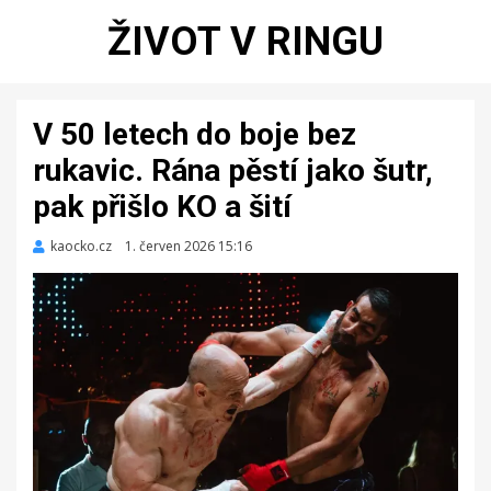
ŽIVOT V RINGU
V 50 letech do boje bez
rukavic. Rána pěstí jako šutr,
pak přišlo KO a šití
kaocko.cz
Zveřejněno
1. červen 2026 15:16
dne