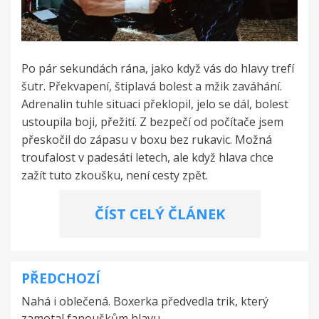
Po pár sekundách rána, jako když vás do hlavy trefí
šutr. Překvapení, štiplavá bolest a mžik zaváhání.
Adrenalin tuhle situaci překlopil, jelo se dál, bolest
ustoupila boji, přežití. Z bezpečí od počítače jsem
přeskočil do zápasu v boxu bez rukavic. Možná
troufalost v padesáti letech, ale když hlava chce
zažít tuto zkoušku, není cesty zpět.
ČÍST CELÝ ČLÁNEK
PŘEDCHOZÍ
Navigace
Nahá i oblečená. Boxerka předvedla trik, který
pro
zamotal fanouškům hlavu